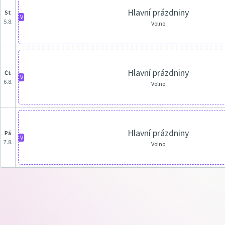
Hlavní prázdniny
st
V
5.8.
Volno
Hlavní prázdniny
čt
V
6.8.
Volno
Hlavní prázdniny
pá
V
7.8.
Volno