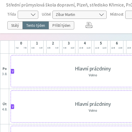
Střední průmyslová škola dopravní, Plzeň, středisko Křimice, P
Třída
Učitel
Místnost
Stálý
Tento týden
Příští týden
0
1
2
3
4
5
6
7:10
7:55
8:00
8:45
8:50
9:35
9:40
10:25
10:40
11:25
11:30
12:15
12:45
13:30
13:35
Hlavní prázdniny
po
V
3.8.
Volno
Hlavní prázdniny
út
V
4.8.
Volno