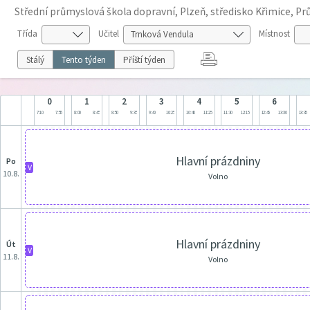
Střední průmyslová škola dopravní, Plzeň, středisko Křimice, P
Třída
Učitel
Místnost
Stálý
Tento týden
Příští týden
0
1
2
3
4
5
6
7:10
7:55
8:00
8:45
8:50
9:35
9:40
10:25
10:40
11:25
11:30
12:15
12:45
13:30
13:35
Hlavní prázdniny
po
V
10.8.
Volno
Hlavní prázdniny
út
V
11.8.
Volno