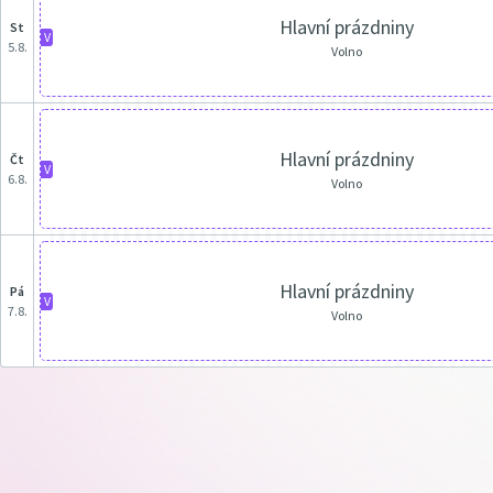
Hlavní prázdniny
st
V
5.8.
Volno
Hlavní prázdniny
čt
V
6.8.
Volno
Hlavní prázdniny
pá
V
7.8.
Volno