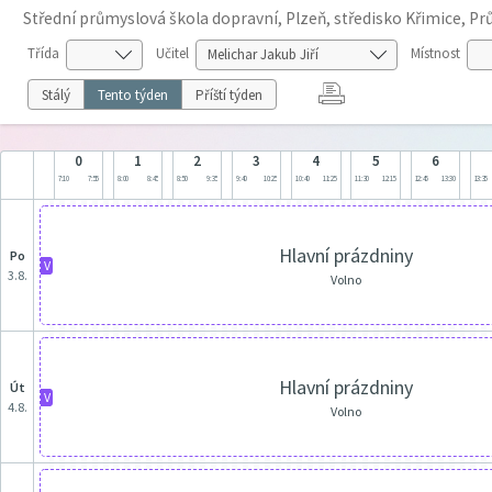
Střední průmyslová škola dopravní, Plzeň, středisko Křimice, P
Třída
Učitel
Místnost
Stálý
Tento týden
Příští týden
0
1
2
3
4
5
6
7:10
7:55
8:00
8:45
8:50
9:35
9:40
10:25
10:40
11:25
11:30
12:15
12:45
13:30
13:35
Hlavní prázdniny
po
V
3.8.
Volno
Hlavní prázdniny
út
V
4.8.
Volno