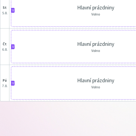
Hlavní prázdniny
st
V
5.8.
Volno
Hlavní prázdniny
čt
V
6.8.
Volno
Hlavní prázdniny
pá
V
7.8.
Volno