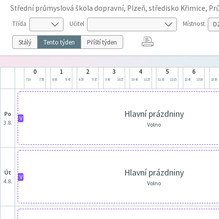
Střední průmyslová škola dopravní, Plzeň, středisko Křimice, P
Třída
Učitel
Místnost
Stálý
Tento týden
Příští týden
0
1
2
3
4
5
6
7:10
7:55
8:00
8:45
8:50
9:35
9:40
10:25
10:40
11:25
11:30
12:15
12:45
13:30
13:35
Hlavní prázdniny
po
V
3.8.
Volno
Hlavní prázdniny
út
V
4.8.
Volno