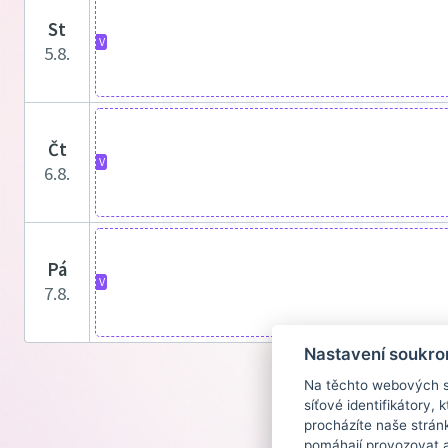
st
V
5.8.
čt
V
6.8.
pá
V
7.8.
Nastavení soukro
Na těchto webových st
síťové identifikátory,
procházíte naše strán
pomáhají provozovat a 