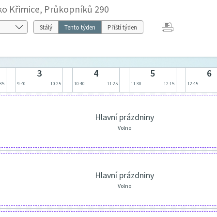
sko Křimice, Průkopníků 290
Stálý
Tento týden
Příští týden
3
4
5
6
:35
9:40
10:25
10:40
11:25
11:30
12:15
12:45
Hlavní prázdniny
Volno
Hlavní prázdniny
Volno