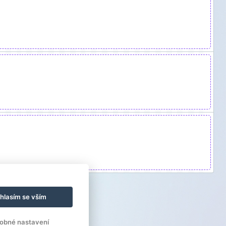
hlasím se vším
obné nastavení