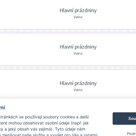
Hlavní prázdniny
Volno
Hlavní prázdniny
Volno
Hlavní prázdniny
Volno
mí
ránkách se používají soubory cookies a další
Sou
 které mohou obsahovat osobní údaje (např. jak
ky a jaký obsah vás zajímá). Tyto údaje nám
Podr
zlepšovat naše služby a vyvíjet pro Vás a ostatní