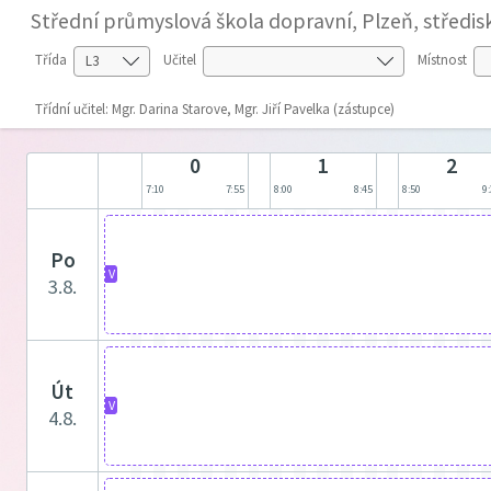
Střední průmyslová škola dopravní, Plzeň, středi
Třída
Učitel
Místnost
Třídní učitel: Mgr. Darina Starove, Mgr. Jiří Pavelka (zástupce)
0
1
2
7:10
7:55
8:00
8:45
8:50
9
po
V
3.8.
út
V
4.8.