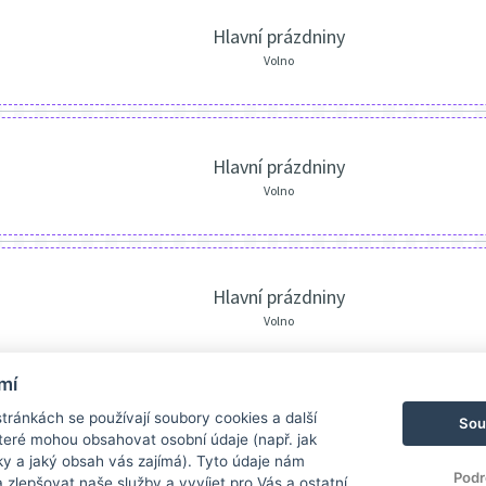
Hlavní prázdniny
Volno
Hlavní prázdniny
Volno
Hlavní prázdniny
Volno
mí
ránkách se používají soubory cookies a další
Sou
 které mohou obsahovat osobní údaje (např. jak
ky a jaký obsah vás zajímá). Tyto údaje nám
Podr
zlepšovat naše služby a vyvíjet pro Vás a ostatní