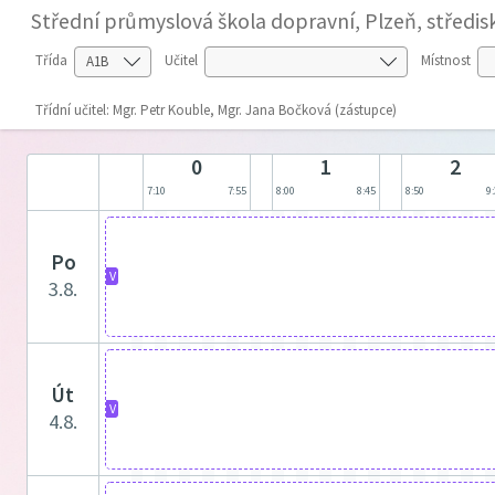
Střední průmyslová škola dopravní, Plzeň, středi
Třída
Učitel
Místnost
Třídní učitel: Mgr. Petr Kouble, Mgr. Jana Bočková (zástupce)
0
1
2
7:10
7:55
8:00
8:45
8:50
9
po
V
3.8.
út
V
4.8.