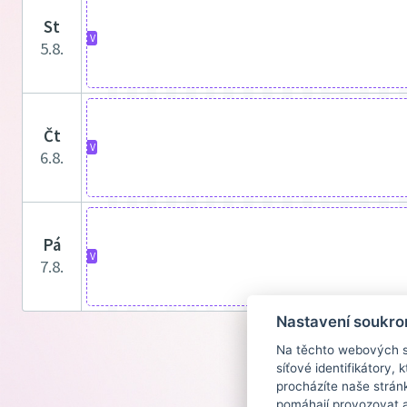
st
V
5.8.
čt
V
6.8.
pá
V
7.8.
Nastavení soukro
Na těchto webových st
síťové identifikátory,
procházíte naše strán
pomáhají provozovat a 