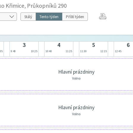
sko Křimice, Průkopníků 290
Stálý
Tento týden
Příští týden
3
4
5
6
:35
9:40
10:25
10:40
11:25
11:30
12:15
12:45
Hlavní prázdniny
Volno
Hlavní prázdniny
Volno