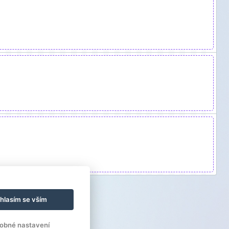
hlasím se vším
obné nastavení