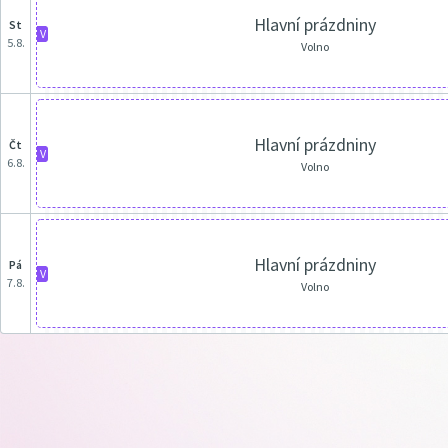
Hlavní prázdniny
st
V
5.8.
Volno
Hlavní prázdniny
čt
V
6.8.
Volno
Hlavní prázdniny
pá
V
7.8.
Volno