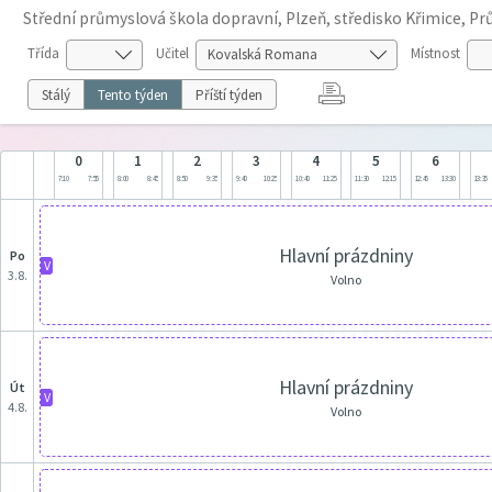
Střední průmyslová škola dopravní, Plzeň, středisko Křimice, P
Třída
Učitel
Místnost
Stálý
Tento týden
Příští týden
0
1
2
3
4
5
6
7:10
7:55
8:00
8:45
8:50
9:35
9:40
10:25
10:40
11:25
11:30
12:15
12:45
13:30
13:35
Hlavní prázdniny
po
V
3.8.
Volno
Hlavní prázdniny
út
V
4.8.
Volno