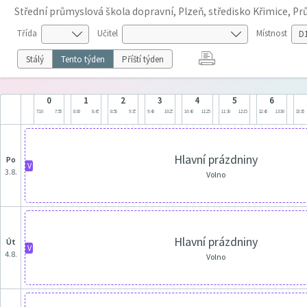
Střední průmyslová škola dopravní, Plzeň, středisko Křimice, P
Třída
Učitel
Místnost
Stálý
Tento týden
Příští týden
0
1
2
3
4
5
6
7:10
7:55
8:00
8:45
8:50
9:35
9:40
10:25
10:40
11:25
11:30
12:15
12:45
13:30
13:35
Hlavní prázdniny
po
V
3.8.
Volno
Hlavní prázdniny
út
V
4.8.
Volno