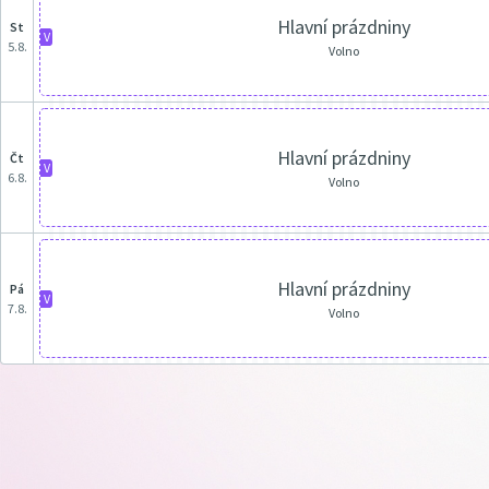
Hlavní prázdniny
st
V
5.8.
Volno
Hlavní prázdniny
čt
V
6.8.
Volno
Hlavní prázdniny
pá
V
7.8.
Volno