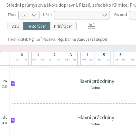
Střední průmyslová škola dopravní, Plzeň, středisko Křimice, P
Třída
Učitel
Místnost
Stálý
Tento týden
Příští týden
Třídní učitel: Mgr. Jiří Pavelka, Mgr. Darina Starove (zástupce)
0
1
2
3
4
5
6
7:10
7:55
8:00
8:45
8:50
9:35
9:40
10:25
10:40
11:25
11:30
12:15
12:45
13:30
13:35
Hlavní prázdniny
po
V
3.8.
Volno
Hlavní prázdniny
út
V
4.8.
Volno