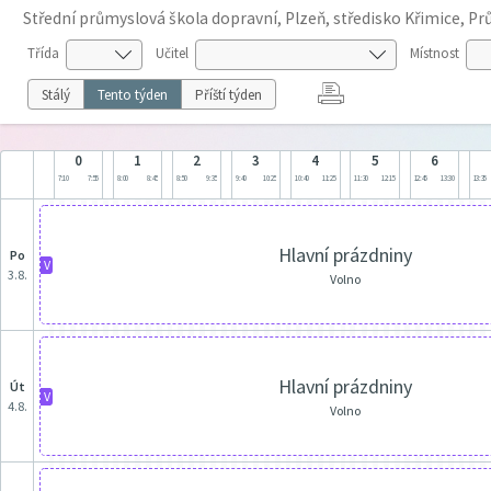
Střední průmyslová škola dopravní, Plzeň, středisko Křimice, P
Třída
Učitel
Místnost
Stálý
Tento týden
Příští týden
0
1
2
3
4
5
6
7:10
7:55
8:00
8:45
8:50
9:35
9:40
10:25
10:40
11:25
11:30
12:15
12:45
13:30
13:35
Hlavní prázdniny
po
V
3.8.
Volno
Hlavní prázdniny
út
V
4.8.
Volno