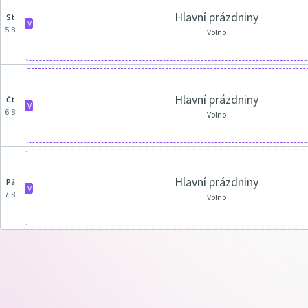
Hlavní prázdniny
st
V
5.8.
Volno
Hlavní prázdniny
čt
V
6.8.
Volno
Hlavní prázdniny
pá
V
7.8.
Volno