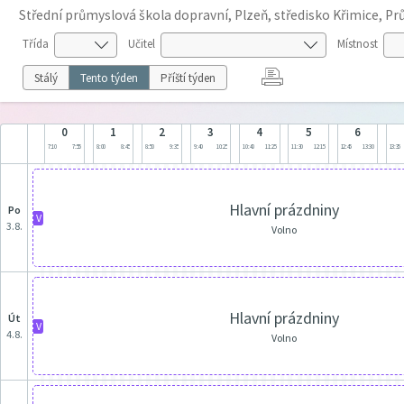
Střední průmyslová škola dopravní, Plzeň, středisko Křimice, P
Třída
Učitel
Místnost
Stálý
Tento týden
Příští týden
0
1
2
3
4
5
6
7:10
7:55
8:00
8:45
8:50
9:35
9:40
10:25
10:40
11:25
11:30
12:15
12:45
13:30
13:35
Hlavní prázdniny
po
V
3.8.
Volno
Hlavní prázdniny
út
V
4.8.
Volno