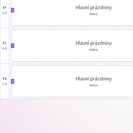
Hlavní prázdniny
st
V
5.8.
Volno
Hlavní prázdniny
čt
V
6.8.
Volno
Hlavní prázdniny
pá
V
7.8.
Volno